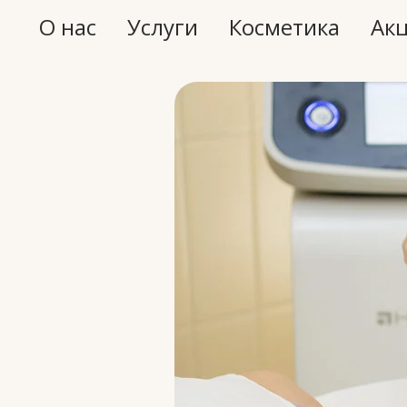
О нас
Услуги
Косметика
Ак
П
косм