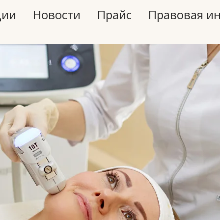
ции
Новости
Прайс
Правовая и
рофессиональн
етологические у