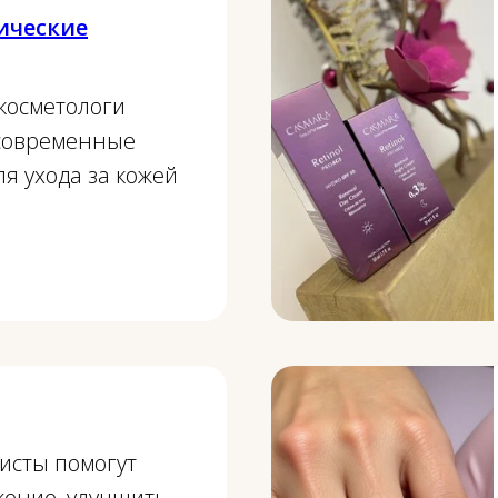
ические
косметологи
современные
я ухода за кожей
исты помогут
жение, улучшить